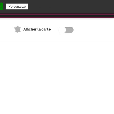
l
Privacy policy
Personalize
TOUS NOS ARTICLES
FRANÇAIS
Afficher la carte