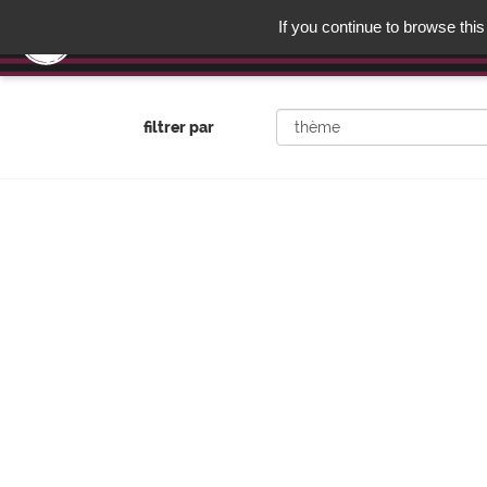
If you continue to browse this
L'art de vivre français a son site
filtrer par