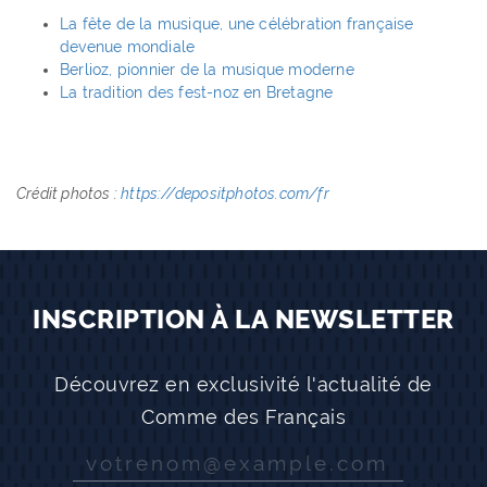
La fête de la musique, une célébration française
devenue mondiale
Berlioz, pionnier de la musique moderne
La tradition des fest-noz en Bretagne
Crédit photos :
https://depositphotos.com/fr
INSCRIPTION À LA NEWSLETTER
Découvrez en exclusivité l'actualité de
Comme des Français