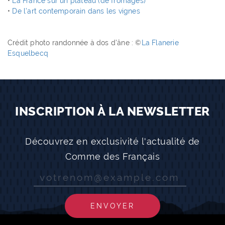
•
La France sur un plateau (de fromages)
•
De l’art contemporain dans les vignes
Crédit photo randonnée à dos d'âne : ©
La Flanerie
Esquelbecq
INSCRIPTION À LA NEWSLETTER
Découvrez en exclusivité l'actualité de
Comme des Français
ENVOYER