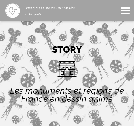
Vivre en France comme des
Français
STORY
Les monuments et régions de
France en dessin animé