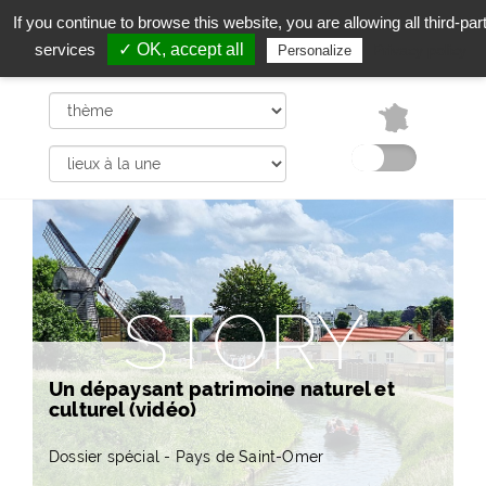
If you continue to browse this website, you are allowing all third-par
Vivre en France comme des
services
Français
✓ OK, accept all
Privacy policy
Personalize
STORY
Un dépaysant patrimoine naturel et
culturel (vidéo)
Dossier spécial - Pays de Saint-Omer